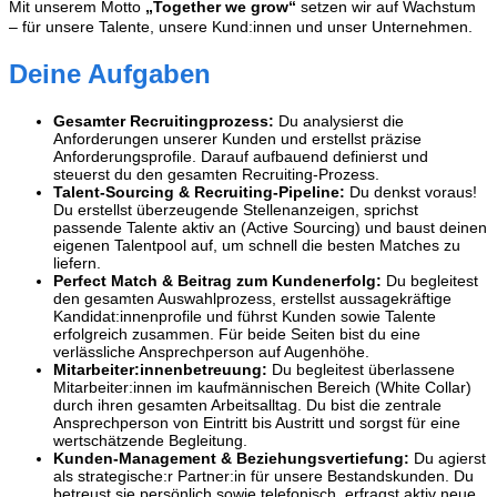
Mit unserem Motto
„Together we grow“
setzen wir auf Wachstum
– für unsere Talente, unsere Kund:innen und unser Unternehmen.
Deine Aufgaben
Gesamter Recruitingprozess:
Du analysierst die
Anforderungen unserer Kunden und erstellst präzise
Anforderungsprofile. Darauf aufbauend definierst und
steuerst du den gesamten Recruiting-Prozess.
Talent-Sourcing & Recruiting-Pipeline:
Du denkst voraus!
Du erstellst überzeugende Stellenanzeigen, sprichst
passende Talente aktiv an (Active Sourcing) und baust deinen
eigenen Talentpool auf, um schnell die besten Matches zu
liefern.
Perfect Match & Beitrag zum Kundenerfolg:
Du begleitest
den gesamten Auswahlprozess, erstellst aussagekräftige
Kandidat:innenprofile und führst Kunden sowie Talente
erfolgreich zusammen. Für beide Seiten bist du eine
verlässliche Ansprechperson auf Augenhöhe.
Mitarbeiter:innenbetreuung:
Du begleitest überlassene
Mitarbeiter:innen im kaufmännischen Bereich (White Collar)
durch ihren gesamten Arbeitsalltag. Du bist die zentrale
Ansprechperson von Eintritt bis Austritt und sorgst für eine
wertschätzende Begleitung.
Kunden-Management & Beziehungsvertiefung:
Du agierst
als strategische:r Partner:in für unsere Bestandskunden. Du
betreust sie persönlich sowie telefonisch, erfragst aktiv neue