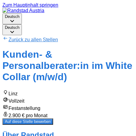
Zum Hauptinhalt springen
Deutsch
Deutsch
Zurück zu allen Stellen
Kunden- &
Personalberater:in im White
Collar (m/w/d)
Linz
Vollzeit
Festanstellung
2.900 € pro Monat
Auf diese Stelle bewerben
Über Randstad